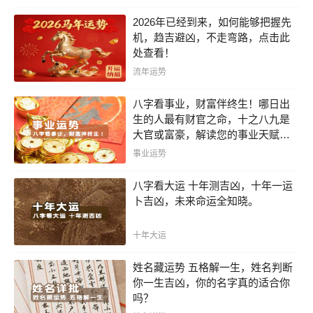
2026年已经到来，如何能够把握先
机，趋吉避凶，不走弯路，点击此
处查看！
流年运势
八字看事业，财富伴终生！哪日出
生的人最有财官之命，十之八九是
大官或富豪，解读您的事业天赋，
扭转当下不利困局！！
事业运势
八字看大运 十年测吉凶，十年一运
卜吉凶，未来命运全知晓。
十年大运
姓名藏运势 五格解一生，姓名判断
你一生吉凶，你的名字真的适合你
吗？