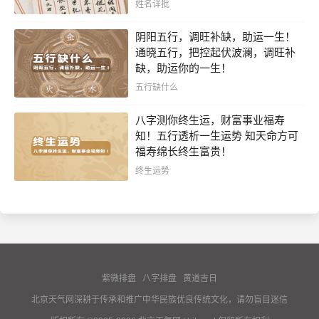
姓名详批
阴阳五行，调旺补缺，助运一生！
通晓五行，把控起伏波澜，调旺补
缺，助运你的一生！
五行缺什么
八字测你终生运，财富事业福寿
知！五行透析一生运势 知天命方可
福寿绵长终生富贵！
终生运势
紫微排盘
八字排盘
黄道吉日
北京天气网深耕于传承和推广中华民族优良传统文化，请勿盲目迷信