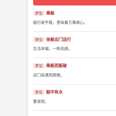
乘船
梦见
船行驶平稳，意味着万事顺心。
坐船出门远行
梦见
生活幸福，一帆风顺。
乘船而船破
梦见
出门会遇到困难。
船中有水
梦见
要发财。