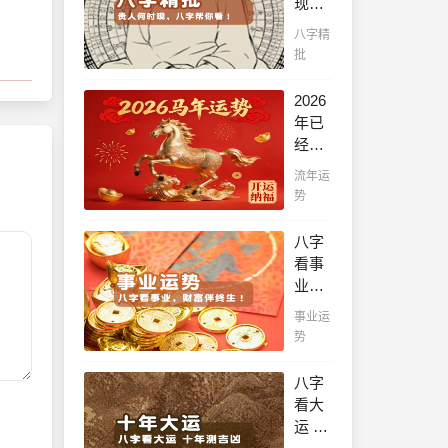
现，
八字
八字精
帮你
批
看！
平阴
2026
阳断
年已
祸
经到
福，
来，
流年运
八字
如何
势
精批
能够
批出
把握
八字
一生
先
看事
好命
机，
业，
运！
趋吉
财富
事业运
避
伴终
势
凶，
生！
不走
哪日
八字
弯
出生
看大
路，
的人
运 十
点击
最有