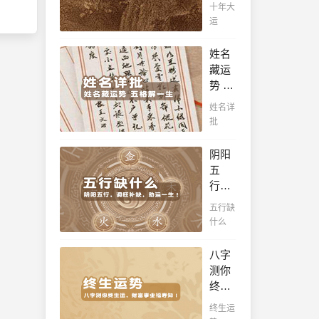
年测
此处
十年大
财官
吉
查
运
之
凶，
看！
命，
十年
姓名
十之
一运
藏运
八九
卜吉
势 五
是大
凶，
格解
官或
姓名详
未来
一
富
批
命运
生，
豪，
全知
姓名
解读
阴阳
晓。
判断
您的
五
你一
事业
行，
生吉
天
调旺
五行缺
凶，
赋，
补
什么
你的
扭转
缺，
名字
当下
助运
八字
真的
不利
一
测你
适合
困
生！
终生
你
局！！
通晓
运，
吗？
终生运
五
财富