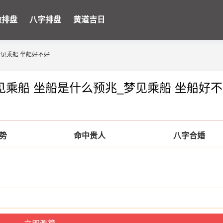
微排盘
八字排盘
黄道吉日
梦见乘船 坐船好不好
见乘船 坐船是什么预兆_梦见乘船 坐船好
运势
命中贵人
八字合婚