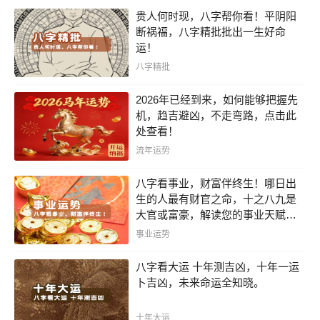
贵人何时现，八字帮你看！平阴阳
断祸福，八字精批批出一生好命
运！
八字精批
2026年已经到来，如何能够把握先
机，趋吉避凶，不走弯路，点击此
处查看！
流年运势
八字看事业，财富伴终生！哪日出
生的人最有财官之命，十之八九是
大官或富豪，解读您的事业天赋，
扭转当下不利困局！！
事业运势
八字看大运 十年测吉凶，十年一运
卜吉凶，未来命运全知晓。
十年大运