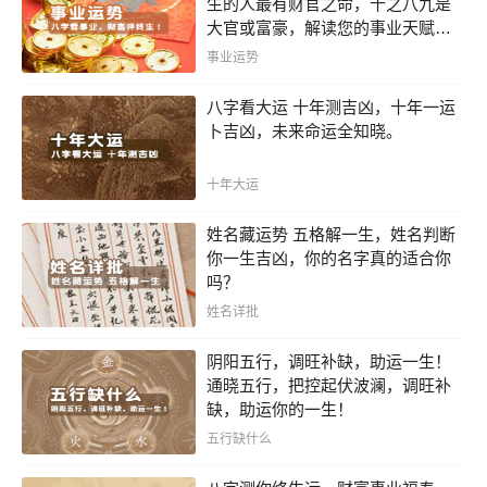
生的人最有财官之命，十之八九是
大官或富豪，解读您的事业天赋，
扭转当下不利困局！！
事业运势
八字看大运 十年测吉凶，十年一运
卜吉凶，未来命运全知晓。
十年大运
姓名藏运势 五格解一生，姓名判断
你一生吉凶，你的名字真的适合你
吗？
姓名详批
阴阳五行，调旺补缺，助运一生！
通晓五行，把控起伏波澜，调旺补
缺，助运你的一生！
五行缺什么