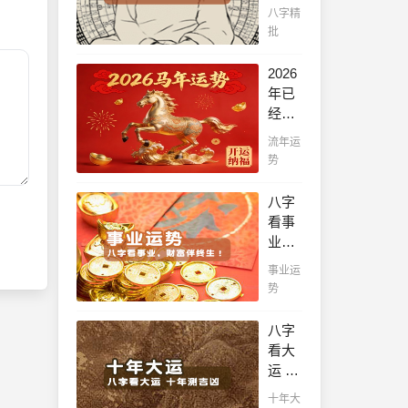
八字
八字精
帮你
批
看！
平阴
2026
阳断
年已
祸
经到
福，
来，
流年运
八字
如何
势
精批
能够
批出
把握
八字
一生
先
看事
好命
机，
业，
运！
趋吉
财富
事业运
避
伴终
势
凶，
生！
不走
哪日
八字
弯
出生
看大
路，
的人
运 十
点击
最有
年测
此处
十年大
财官