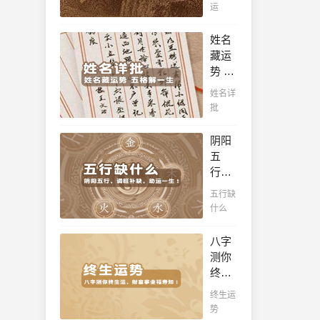
吉
查
运
之
凶，
看！
命，
十年
姓名
十之
一运
藏运
八九
卜吉
势 五
是大
凶，
格解
官或
姓名详
未来
一
富
批
命运
生，
豪，
全知
姓名
解读
阴阳
晓。
判断
您的
五
你一
事业
行，
生吉
天
调旺
五行缺
凶，
赋，
补
什么
你的
扭转
缺，
名字
当下
助运
八字
真的
不利
一
测你
适合
困
生！
终生
你
局！！
通晓
运，
吗？
终生运
五
财富
势
行，
事业