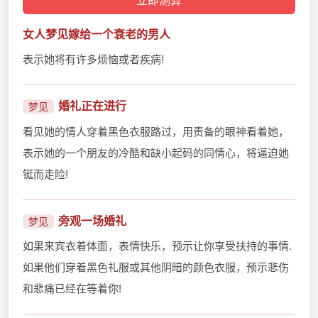
女人梦见嫁给一个衰老的男人
表示她将有许多烦恼或者疾病!
婚礼正在进行
梦见
看见她的情人穿着黑色衣服路过，用责备的眼神看着她，
表示她的一个朋友的冷酷和缺小起码的同情心，将逼迫她
铤而走险!
旁观一场婚礼
梦见
如果来宾衣着体面，表情快乐，预示让你享受扶持的事情.
如果他们穿着黑色礼服或其他阴暗的颜色衣服，预示悲伤
和悲痛已经在等着你!