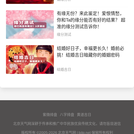
有缘无份？来此鉴定！爱恨情愁，
你和Ta的缘分能否有好的结果？ 超
准的缘分测试告诉你！
缘分测试
结婚好日子，幸福更长久！婚前必
挑！结婚吉日暗藏你的婚姻密码
结婚吉日
紫微排盘
八字排盘
黄道吉日
北京天气网深耕于传承和推广中华民族优良传统文化，请勿盲目迷信
版权所有 ©2005-2026 北京天气网 | bjtq.net 保留所有权利