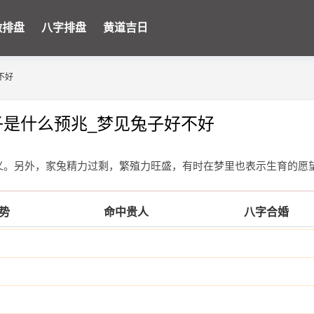
微排盘
八字排盘
黄道吉日
不好
子是什么预兆_梦见兔子好不好
含义。另外，家兔精力过剩，繁殖力旺盛，有时在梦里也表示生育的愿
运势
命中贵人
八字合婚