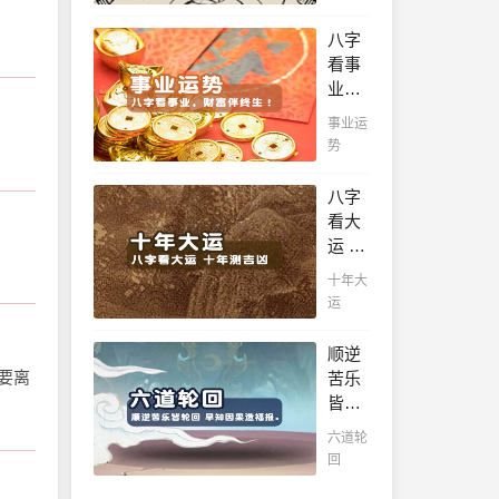
看！
看！
知天
平阴
八字
命方
阳断
看事
可福
祸
业，
寿绵
福，
财富
长终
事业运
八字
伴终
生富
势
精批
生！
贵！
批出
哪日
八字
一生
出生
看大
好命
的人
运 十
运！
最有
年测
十年大
财官
吉
运
之
凶，
命，
十年
顺逆
十之
一运
要离
苦乐
八九
卜吉
皆轮
是大
凶，
回 早
官或
六道轮
未来
知因
富
回
命运
果造
豪，
全知