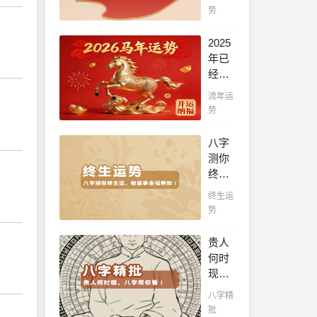
凶，
势
规划
未来
2025
行动
年已
轨
经到
迹，
来，
流年运
生肖
如何
势
运势
能够
详
把握
八字
解，
先
测你
预知
机，
终生
生肖
趋吉
运，
运程
终生运
避
财富
吉
势
凶，
事业
凶，
不走
福寿
规划
贵人
弯
知！
未来
何时
路，
五行
发展
现，
点击
透析
方
八字
此处
八字精
一生
向！
帮你
查
批
运势