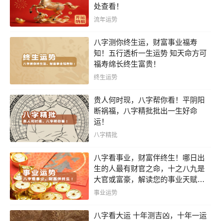
处查看！
流年运势
八字测你终生运，财富事业福寿
知！五行透析一生运势 知天命方可
福寿绵长终生富贵！
终生运势
贵人何时现，八字帮你看！平阴阳
断祸福，八字精批批出一生好命
运！
八字精批
八字看事业，财富伴终生！哪日出
生的人最有财官之命，十之八九是
大官或富豪，解读您的事业天赋，
扭转当下不利困局！！
事业运势
八字看大运 十年测吉凶，十年一运