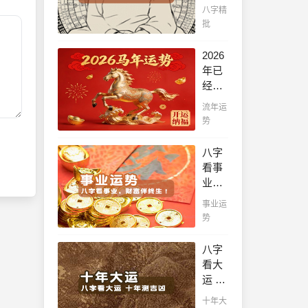
八字
八字精
帮你
批
看！
平阴
2026
阳断
年已
祸
经到
福，
来，
流年运
八字
如何
势
精批
能够
批出
把握
八字
一生
先
看事
好命
机，
业，
运！
趋吉
财富
事业运
避
伴终
势
凶，
生！
不走
哪日
八字
弯
出生
看大
路，
的人
运 十
点击
最有
年测
此处
十年大
财官