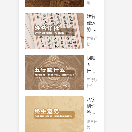
吉
查
运
之
凶，
看！
命，
十年
姓名
十之
一运
藏运
八九
卜吉
势 五
是大
凶，
格解
官或
姓名详
未来
一
富
批
命运
生，
豪，
全知
姓名
解读
阴阳
晓。
判断
您的
五
你一
事业
行，
生吉
天
调旺
五行缺
凶，
赋，
补
什么
你的
扭转
缺，
名字
当下
助运
八字
真的
不利
一
测你
适合
困
生！
终生
你
局！！
通晓
运，
吗？
终生运
五
财富
势
行，
事业