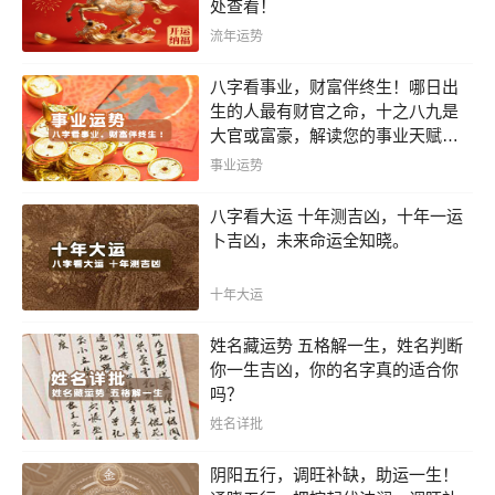
处查看！
流年运势
八字看事业，财富伴终生！哪日出
生的人最有财官之命，十之八九是
大官或富豪，解读您的事业天赋，
扭转当下不利困局！！
事业运势
八字看大运 十年测吉凶，十年一运
卜吉凶，未来命运全知晓。
十年大运
姓名藏运势 五格解一生，姓名判断
你一生吉凶，你的名字真的适合你
吗？
姓名详批
阴阳五行，调旺补缺，助运一生！