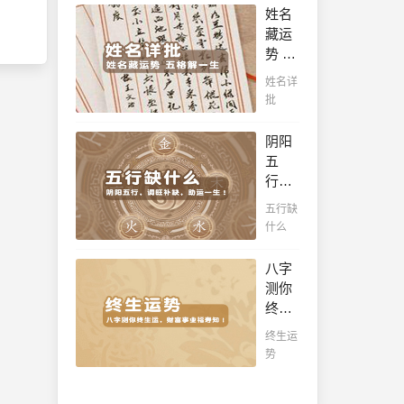
十年
姓名
十之
一运
藏运
八九
卜吉
势 五
是大
凶，
格解
官或
姓名详
未来
一
富
批
命运
生，
豪，
全知
姓名
解读
阴阳
晓。
判断
您的
五
你一
事业
行，
生吉
天
调旺
五行缺
凶，
赋，
补
什么
你的
扭转
缺，
名字
当下
助运
八字
真的
不利
一
测你
适合
困
生！
终生
你
局！！
通晓
运，
吗？
终生运
五
财富
势
行，
事业
把控
福寿
起伏