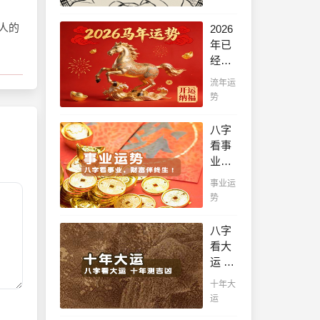
看！
平阴
人的
2026
阳断
年已
祸
经到
福，
来，
流年运
八字
如何
势
精批
能够
批出
把握
八字
一生
先
看事
好命
机，
业，
运！
趋吉
财富
事业运
避
伴终
势
凶，
生！
不走
哪日
八字
弯
出生
看大
路，
的人
运 十
点击
最有
年测
此处
十年大
财官
吉
查
运
之
凶，
看！
命，