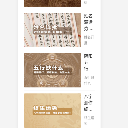
吉
查
运
之
凶，
看！
命，
十年
姓名
十之
一运
藏运
八九
卜吉
势 五
是大
凶，
格解
官或
姓名详
未来
一
富
批
命运
生，
豪，
全知
姓名
解读
阴阳
晓。
判断
您的
五
你一
事业
行，
生吉
天
调旺
五行缺
凶，
赋，
补
什么
你的
扭转
缺，
名字
当下
助运
八字
真的
不利
一
测你
适合
困
生！
终生
你
局！！
通晓
运，
吗？
终生运
五
财富
势
行，
事业