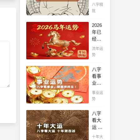
八字
八字精
帮你
批
看！
平阴
2026
阳断
年已
祸
经到
福，
来，
流年运
八字
如何
势
精批
能够
批出
把握
八字
一生
先
看事
好命
机，
业，
运！
趋吉
财富
事业运
避
伴终
势
凶，
生！
不走
哪日
八字
弯
出生
看大
路，
的人
运 十
点击
最有
年测
此处
十年大
财官