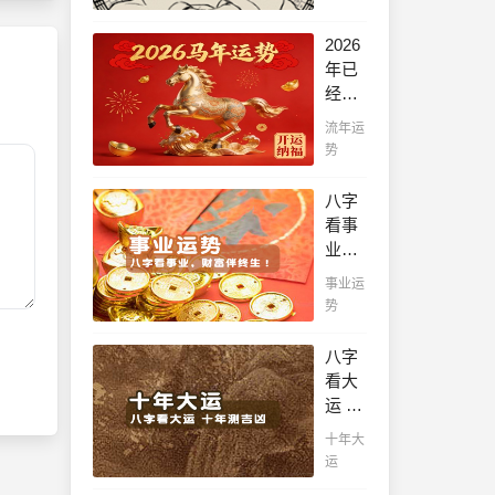
看！
平阴
2026
阳断
年已
祸
经到
福，
来，
流年运
八字
如何
势
精批
能够
批出
把握
八字
一生
先
看事
好命
机，
业，
运！
趋吉
财富
事业运
避
伴终
势
凶，
生！
不走
哪日
八字
弯
出生
看大
路，
的人
运 十
点击
最有
年测
此处
十年大
财官
吉
查
运
之
凶，
看！
命，