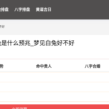
微排盘
八字排盘
黄道吉日
不好
兔是什么预兆_梦见白兔好不好
运势
命中贵人
八字合婚