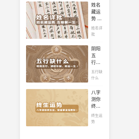
十年
姓名
十之
一运
藏运
八九
卜吉
势 五
是大
凶，
格解
官或
姓名详
未来
一
富
批
命运
生，
豪，
全知
姓名
解读
阴阳
晓。
判断
您的
五
你一
事业
行，
生吉
天
调旺
五行缺
凶，
赋，
补
什么
你的
扭转
缺，
名字
当下
助运
八字
真的
不利
一
测你
适合
困
生！
终生
你
局！！
通晓
运，
吗？
终生运
五
财富
势
行，
事业
把控
福寿
起伏