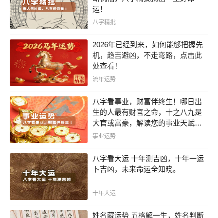
运！
八字精批
2026年已经到来，如何能够把握先
机，趋吉避凶，不走弯路，点击此
处查看！
流年运势
八字看事业，财富伴终生！哪日出
生的人最有财官之命，十之八九是
大官或富豪，解读您的事业天赋，
扭转当下不利困局！！
事业运势
八字看大运 十年测吉凶，十年一运
卜吉凶，未来命运全知晓。
十年大运
姓名藏运势 五格解一生，姓名判断