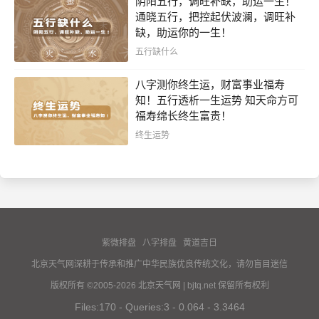
阴阳五行，调旺补缺，助运一生！
通晓五行，把控起伏波澜，调旺补
缺，助运你的一生！
五行缺什么
八字测你终生运，财富事业福寿
知！五行透析一生运势 知天命方可
福寿绵长终生富贵！
终生运势
紫微排盘
八字排盘
黄道吉日
北京天气网深耕于传承和推广中华民族优良传统文化，请勿盲目迷信
版权所有 ©2005-2026 北京天气网 | bjtq.net 保留所有权利
Files:170 - Queries:3 - 0.064 - 3.3464